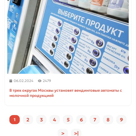
06.02.2024
2479
В трех округах Москвы установят вендинговые автоматы с
молочной продукцией
2
3
4
5
6
7
8
9
1
>
>|