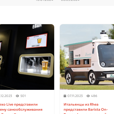
.12.2023
501
07.11.2023
486
exo Live представили
Итальянцы из Rhea
тему самообслуживания
представили Barista On-