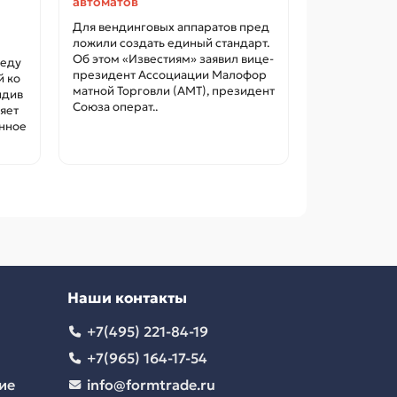
автоматов
кухней
Для вендинговых аппаратов пред
Оператор ка
ложили создать единый стандарт.
ена компания
Об этом «Известиям» заявил вице-
новую конце
веду
президент Ассоциации Малофор
ши и роллов
й ко
матной Торговли (АМТ), президент
втоматы на д
ндив
Союза операт..
в Ванкувере..
яет
нное
Наши контакты
+7(495) 221-84-19
+7(965) 164-17-54
ие
info@formtrade.ru