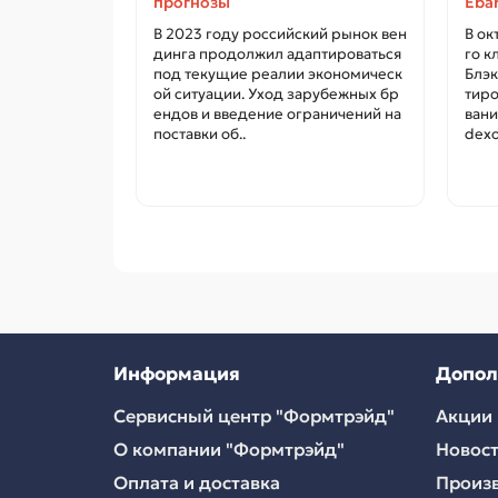
прогнозы
Ebar
В 2023 году российский рынок вен
В ок
динга продолжил адаптироваться
го к
под текущие реалии экономическ
Блэк
ой ситуации. Уход зарубежных бр
тиро
ендов и введение ограничений на
вани
поставки об..
dexo 
Информация
Допол
Сервисный центр "Формтрэйд"
Акции
О компании "Формтрэйд"
Новос
Оплата и доставка
Произ