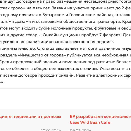
одпишут договоры на право размещения нестационарных торго
ках сроком на пять лет. Заявки на участие принимают до 2 фе
по одному появится в Бутырском и Головинском районах, а так
илыми домами и остановками общественного транспорта. Кром
тов могут входить сухие молочные продукты, фруктовые и ово
лия и другие товары. Онлайн-аукционы пройдут 7 февраля. Для
 и усиленная квалифицированная электронная подпись.
ринимательство. Столица выставляет на торги различное иму
разделе «Имущество от города» публикуется вся необходимая
 Среди предложений здания и помещения под развитие бизнеса
овые объекты в общественных местах столицы. Участвовать в 
писания договора проходит онлайн. Развитие электронных сер
».
ндинге: тенденции и прогнозы
BP разработали концепцию 
базе Wild Bean Cafe
10.01.2024
06.03.2024