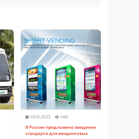
05.10.2023
480
04.09.2023
В России предложено введение
В канадско
стандарта для вендинговых
торговые а