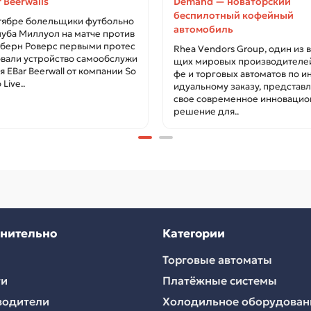
 Beerwalls
Demand — новаторский
беспилотный кофейный
тябре болельщики футбольно
автомобиль
луба Миллуол на матче против
берн Роверс первыми протес
Rhea Vendors Group, один из 
вали устройство самообслужи
щих мировых производителе
я EBar Beerwall от компании So
фе и торговых автоматов по и
Live..
идуальному заказу, представл
свое современное инновацио
решение для..
нительно
Категории
Торговые автоматы
ти
Платёжные системы
водители
Холодильное оборудован