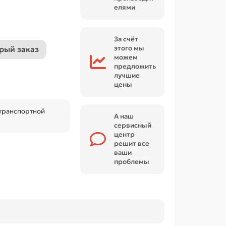
елями
За счёт
этого мы
рый заказ
можем
предложить
лучшие
цены
 транспортной
А наш
сервисный
центр
решит все
ваши
проблемы