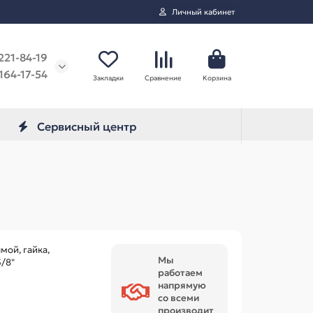
Личный кабинет
221-84-19
164-17-54
Закладки
Сравнение
Корзина
Сервисный центр
ой, гайка,
Мы
/8"
работаем
напрямую
со всеми
производит